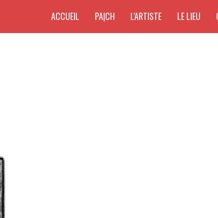
ACCUEIL
PA|CH
L'ARTISTE
LE LIEU