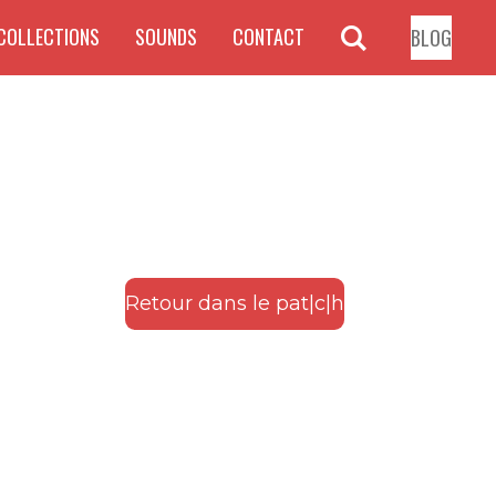
COLLECTIONS
SOUNDS
CONTACT
BLOG
Retour dans le pat|c|h