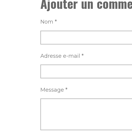
Ajouter un comme
a
a
a
g
g
g
e
e
e
r
r
r
Nom *
Adresse e-mail *
Message *