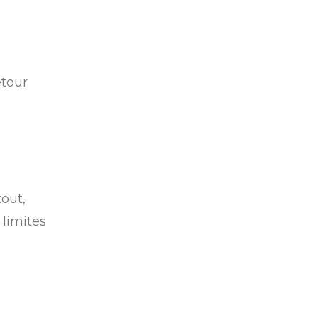
etour
out,
 limites