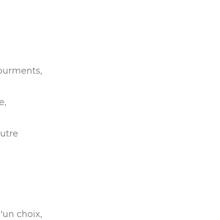
tourments,
e,
autre
'un choix,