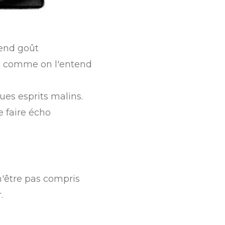
rend goût
mé comme on l'entend
ues esprits malins.
se faire écho
n'être pas compris
.