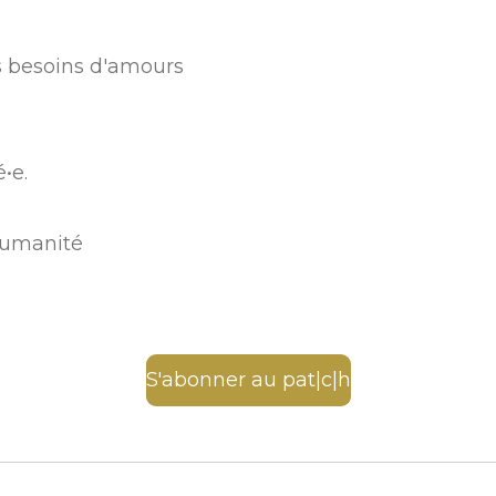
s besoins d'amours
•e.
humanité
S'abonner au pat|c|h