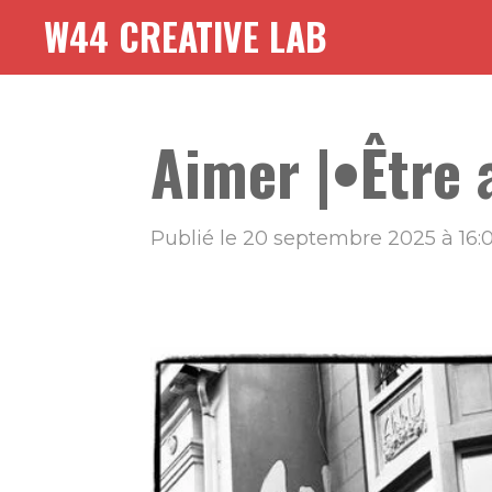
W44 CREATIVE LAB
Passer
au
contenu
principal
Aimer |•Être
Publié le 20 septembre 2025 à 16: