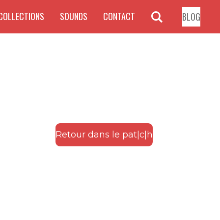
COLLECTIONS
SOUNDS
CONTACT
BLOG
Retour dans le pat|c|h