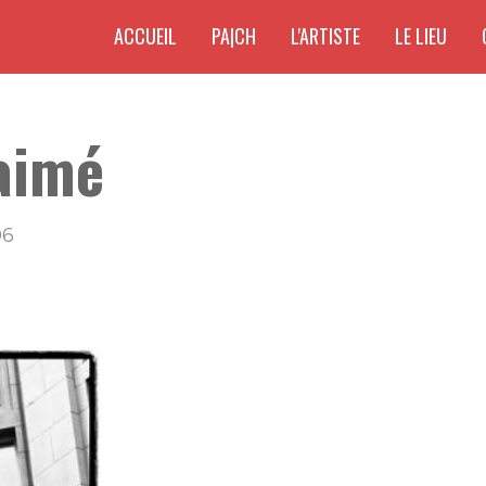
ACCUEIL
PA|CH
L'ARTISTE
LE LIEU
 aimé
06