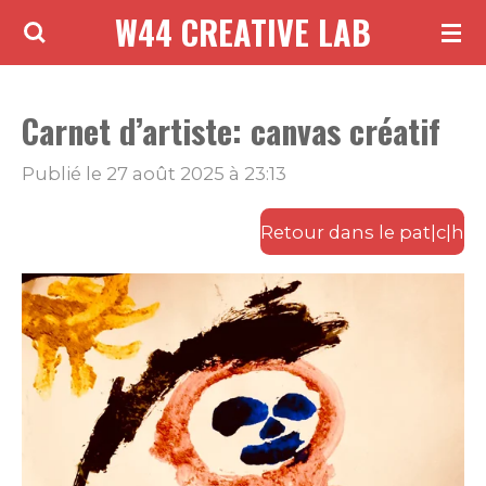
W44 CREATIVE LAB
Passer
au
contenu
Carnet d’artiste: canvas créatif
principal
Publié le 27 août 2025 à 23:13
Retour dans le pat|c|h