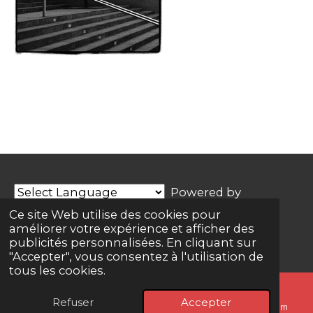
Powered by
Translate
Ce site Web utilise des cookies pour
améliorer votre expérience et afficher des
© 2025 - 2026 W44 Creative Lab
publicités personnalisées. En cliquant sur
"Accepter", vous consentez à l'utilisation de
tous les cookies.
Refuser
Accepter
E-mail
Téléphone
Carte
Instagram