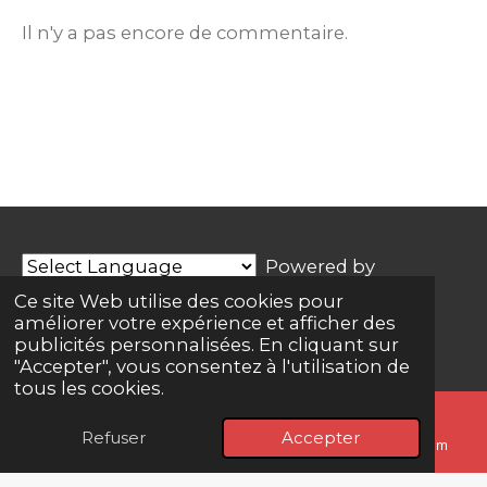
Il n'y a pas encore de commentaire.
Powered by
Translate
Ce site Web utilise des cookies pour
améliorer votre expérience et afficher des
© 2025 - 2026 W44 Creative Lab
publicités personnalisées. En cliquant sur
"Accepter", vous consentez à l'utilisation de
tous les cookies.
Refuser
Accepter
E-mail
Téléphone
Carte
Instagram